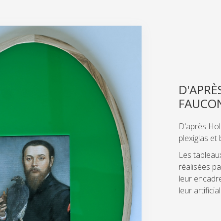
D'APRÈ
FAUCON
D'après Hol
plexiglas et
Les tableau
réalisées pa
leur encadr
leur artificial