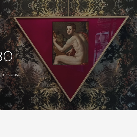
BO
ressions...