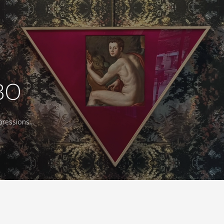
BO
ressions...